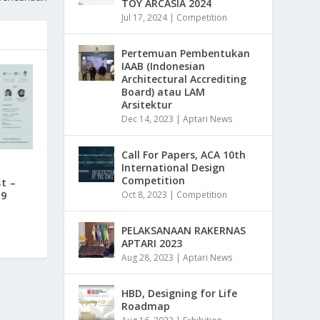
TOY ARCASIA 2024
Jul 17, 2024
|
Competition
Pertemuan Pembentukan
IAAB (Indonesian
Architectural Accrediting
Board) atau LAM
Arsitektur
Dec 14, 2023
|
Aptari News
Call For Papers, ACA 10th
International Design
Competition
t –
19
Oct 8, 2023
|
Competition
PELAKSANAAN RAKERNAS
APTARI 2023
Aug 28, 2023
|
Aptari News
HBD, Designing for Life
Roadmap