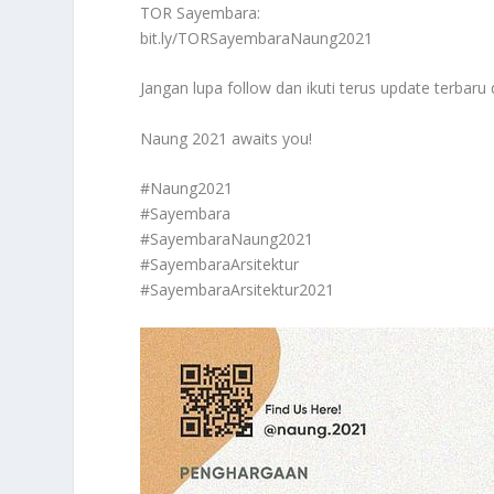
TOR Sayembara:
bit.ly/TORSayembaraNaung2021
Jangan lupa follow dan ikuti terus update terbar
Naung 2021 awaits you!
#Naung2021
#Sayembara
#SayembaraNaung2021
#SayembaraArsitektur
#SayembaraArsitektur2021