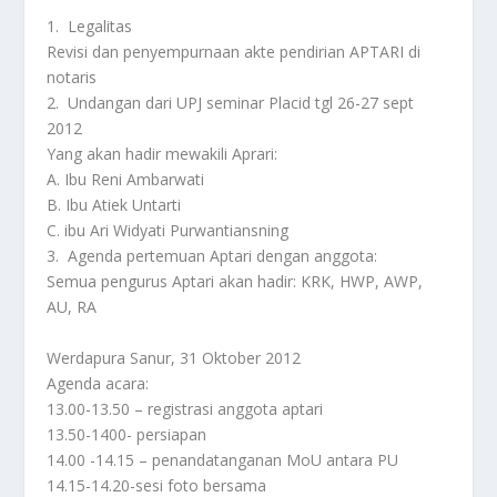
1. Legalitas
Revisi dan penyempurnaan akte pendirian APTARI di
notaris
2. Undangan dari UPJ seminar Placid tgl 26-27 sept
2012
Yang akan hadir mewakili Aprari:
A. Ibu Reni Ambarwati
B. Ibu Atiek Untarti
C. ibu Ari Widyati Purwantiansning
3. Agenda pertemuan Aptari dengan anggota:
Semua pengurus Aptari akan hadir: KRK, HWP, AWP,
AU, RA
Werdapura Sanur, 31 Oktober 2012
Agenda acara:
13.00-13.50 – registrasi anggota aptari
13.50-1400- persiapan
14.00 -14.15 – penandatanganan MoU antara PU
14.15-14.20-sesi foto bersama