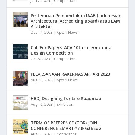
Jul 17, 2024
|
Competition
Pertemuan Pembentukan IAAB (Indonesian
Architectural Accrediting Board) atau LAM
Arsitektur
Dec 14, 2023
|
Aptari News
Call For Papers, ACA 10th International
Design Competition
Oct 8, 2023
|
Competition
PELAKSANAAN RAKERNAS APTARI 2023
Aug 28, 2023
|
Aptari News
HBD, Designing for Life Roadmap
Aug 16, 2023
|
Exhibition
TERM OF REFERENCE (TOR) JOIN
CONFERENCE SMART#7 & GaBE#2
Aug 16, 2023
|
Conference