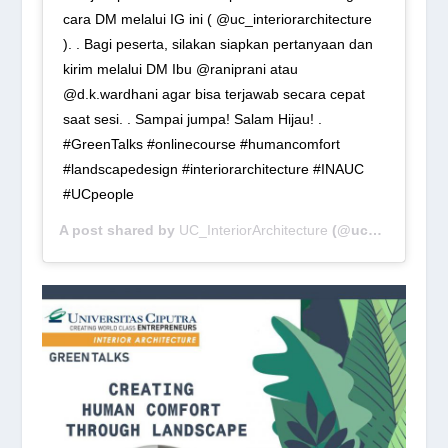
cara DM melalui IG ini ( @uc_interiorarchitecture
). . Bagi peserta, silakan siapkan pertanyaan dan
kirim melalui DM Ibu @raniprani atau
@d.k.wardhani agar bisa terjawab secara cepat
saat sesi. . Sampai jumpa! Salam Hijau! .
#GreenTalks #onlinecourse #humancomfort
#landscapedesign #interiorarchitecture #INAUC
#UCpeople
A post shared by
UC_InteriorArchitecture
(@uc_interiorarchitecture) on