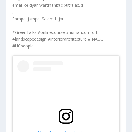
email ke dyah.wardhani@ciputra.ac.id
.
Sampai jumpa! Salam Hijau!
.
#GreenTalks #onlinecourse #humancomfort
#landscapedesign #interiorarchitecture #INAUC
#UCpeople